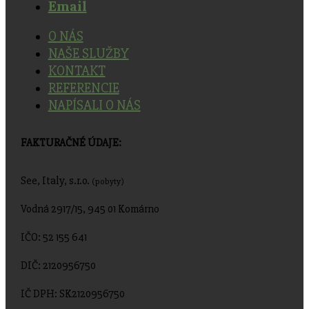
Email
O NÁS
NAŠE SLUŽBY
KONTAKT
REFERENCIE
NAPÍSALI O NÁS
FAKTURAČNÉ ÚDAJE:
See, Italy, s.r.o.
(pobyty)
Vodná 2917/15, 945 01 Komárno
IČO: 52 155 641
DIČ: 2120956750
IČ DPH: SK2120956750