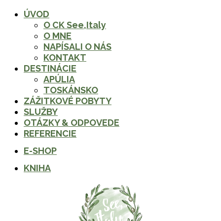
ÚVOD
Zavrieť
O CK See,Italy
O MNE
NAPÍSALI O NÁS
KONTAKT
DESTINÁCIE
APÚLIA
TOSKÁNSKO
ZÁŽITKOVÉ POBYTY
SLUŽBY
OTÁZKY & ODPOVEDE
REFERENCIE
E-SHOP
KNIHA