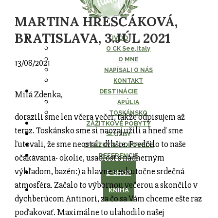
MARTINA HREŠČÁKOVÁ,
BRATISLAVA, 3.JÚL 2021
ÚVOD
O CK See,Italy
O MNE
13/08/2021
NAPÍSALI O NÁS
KONTAKT
DESTINÁCIE
Milá Zdenka,
APÚLIA
TOSKÁNSKO
dorazili sme len včera večer, takže odpisujem až
ZÁŽITKOVÉ POBYTY
teraz. Toskánsko sme si naozaj užili a hneď sme
SLUŽBY
ľutovali, že sme neostali dlhšie. Predčilo to naše
OTÁZKY & ODPOVEDE
REFERENCIE
očakávania- okolie, usadlosť s nádherným
výhľadom, bazén:) a hlavne neskutočne srdečná
E-SHOP
atmosféra. Začalo to výbornou večerou a skončilo v
KNIHA
dychberúcom Antinori, za čo sa Vám chceme ešte raz
poďakovať. Maximálne to ulahodilo našej