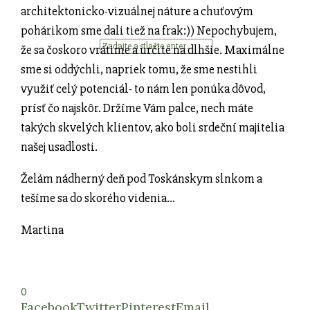
architektonicko-vizuálnej náture a chuťovým
pohárikom sme dali tiež na frak:)) Nepochybujem,
že sa čoskoro vrátime a určite na dlhšie. Maximálne
sme si oddýchli, napriek tomu, že sme nestihli
využiť celý potenciál- to nám len ponúka dôvod,
prísť čo najskôr. Držíme Vám palce, nech máte
takých skvelých klientov, ako boli srdeční majitelia
našej usadlosti.
Želám nádherný deň pod Toskánskym slnkom a
tešíme sa do skorého videnia…
Martina
0
Facebook
Twitter
Pinterest
Email