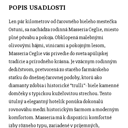
POPIS USADLOSTI
Len pár kilometrov od čarovného bieleho mestečka
Ostuni, sa nachádza rodinná Masseria Ceglie, miesto
plné pôvabu a pokoja. Obklopená malebnými
olivovými hájmi, vinicami a pokojným lesom,
Masseria Ceglie vás privedie do sveta apúlijskej
tradície a prírodného krásna. Je vzácnym rodinným
dedičstvom, pretvorená zo starého farmárskeho
statku do dnešnej čarovnej podoby, ktorú ako
diamanty zdobia i historické “trulli”- biele kamenné
domčeky s typickou kužeľovitou strechou. Tento
útulný a elegantný hotelík ponúka dokonalú
rovnováhu medzi historickým šarmom a moderným
komfortom. Masseria má k dispozícii komfortné
izby rôzneho typu, zariadené v príjemných,