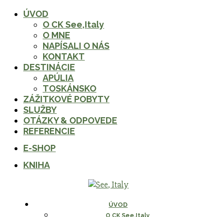
ÚVOD
Zavrieť
O CK See,Italy
O MNE
NAPÍSALI O NÁS
KONTAKT
DESTINÁCIE
APÚLIA
TOSKÁNSKO
ZÁŽITKOVÉ POBYTY
SLUŽBY
OTÁZKY & ODPOVEDE
REFERENCIE
E-SHOP
KNIHA
ÚVOD
O CK See,Italy