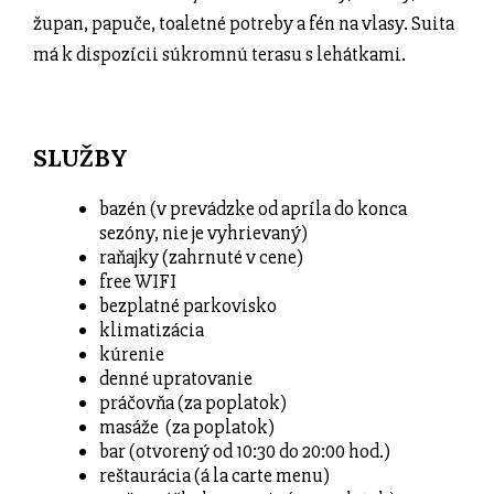
župan, papuče, toaletné potreby a fén na vlasy.
Suita
má k dispozícii súkromnú terasu s lehátkami.
SLUŽBY
bazén (v prevádzke od apríla do konca
sezóny, nie je vyhrievaný)
raňajky (zahrnuté v cene)
free WIFI
bezplatné parkovisko
klimatizácia
kúrenie
denné upratovanie
práčovňa (za poplatok)
masáže
(za poplatok)
bar (otvorený od 10:30 do 20:00 hod.)
reštaurácia (á la carte menu)