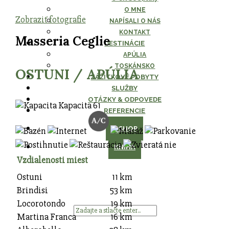
O MNE
Zobraziť fotografie
NAPÍSALI O NÁS
KONTAKT
Masseria Ceglie
DESTINÁCIE
APÚLIA
TOSKÁNSKO
OSTUNI / APÚLIA
ZÁŽITKOVÉ POBYTY
SLUŽBY
OTÁZKY & ODPOVEDE
Kapacita
61
REFERENCIE
E-SHOP
KNIHA
Vzdialenosti miest
Ostuni
11 km
Brindisi
53 km
Locorotondo
19 km
Martina Franca
16 km