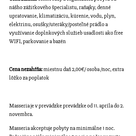
nášho zážitkového špecialistu,
raňajky, denné
upratovanie, klimatizáciu, kúrenie, vodu, plyn,
elektrinu, osušky/uteráky/posteľné prádlo
a
využívanie doplnkových služieb usadlosti ako free
WIFI, parkovanie a bazén
Cena nezahŕňa:
miestnu daň 2,00€/ osoba /noc, extra
lôžko za poplatok
Masseria je v prevádzke prevádzke od 11. apríla do 2.
novembra.
Masseria akceptuje pobyty na minimálne 1 noc.