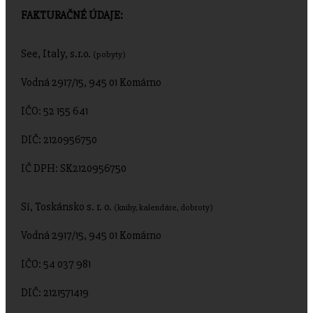
FAKTURAČNÉ ÚDAJE:
See, Italy, s.r.o.
(pobyty)
Vodná 2917/15, 945 01 Komárno
IČO: 52 155 641
DIČ: 2120956750
IČ DPH: SK2120956750
Sí, Toskánsko s. r. o.
(knihy, kalendáre, dobroty)
Vodná 2917/15, 945 01 Komárno
IČO: 54 037 981
DIČ: 2121571419