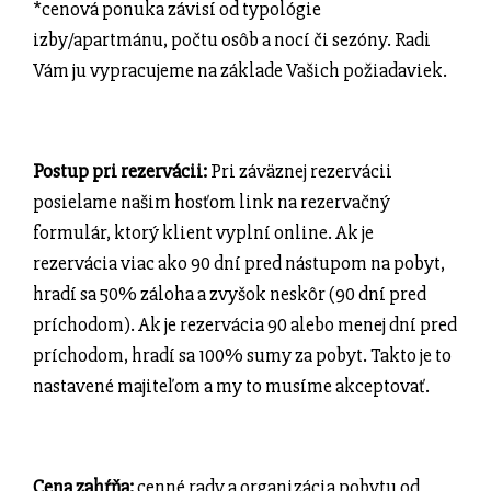
*cenová ponuka závisí od typológie
izby/apartmánu, počtu osôb a nocí či sezóny. Radi
Vám ju vypracujeme na základe Vašich požiadaviek.
Postup pri rezervácii:
Pri záväznej rezervácii
posielame našim hosťom link na rezervačný
formulár, ktorý klient vyplní online. Ak je
rezervácia viac ako 90 dní pred nástupom na pobyt,
hradí sa 50% záloha a zvyšok neskôr (90 dní pred
príchodom). Ak je rezervácia 90 alebo menej dní pred
príchodom, hradí sa 100% sumy za pobyt. Takto je to
nastavené majiteľom a my to musíme akceptovať.
Cena zahŕňa:
cenné
rady a organizácia pobytu od