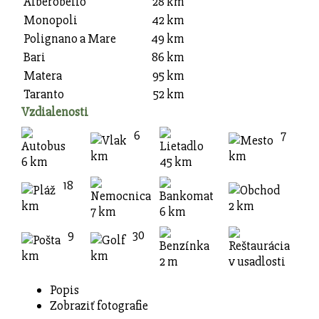
Alberobello
28 km
Monopoli
42 km
Polignano a Mare
49 km
Bari
86 km
Matera
95 km
Taranto
52 km
Vzdialenosti
6
7
km
km
6 km
45 km
18
km
2 km
7 km
6 km
9
30
km
km
2 m
v usadlosti
Popis
Zobraziť fotografie