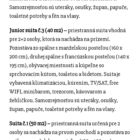
Samozrejmosťou sú uteráky, osušky, župan, papuče,
toaletné potreby a fén na vlasy.
Junior suita č.3 (40 m2) –
priestranná suita vhodná
pre 2+2 osoby, ktorá sa nachádza na prízemí.
Pozostáva zo spálne s manželskou posteľou (160 x
200 cm), druhej spálne s francúzskou posteľou (140 x
195 cm), obývacej miestnosti a kúpeľne so
sprchovacím kútom, toaletou a bidetom. Suita je
vybavená klimatizáciou, kúrením, TV/SAT, free
WIFI, minibarom, trezorom, kávovarom a
žehličkou. Samozrejmosťou sú uteráky, osušky,
župan, papuče, toaletné potreby a fén na vlasy.
Suita č.1 (50 m2) –
priestranná suita určená pre 2
osoby sa nachádza na prvom poschodí a pozostáva zo