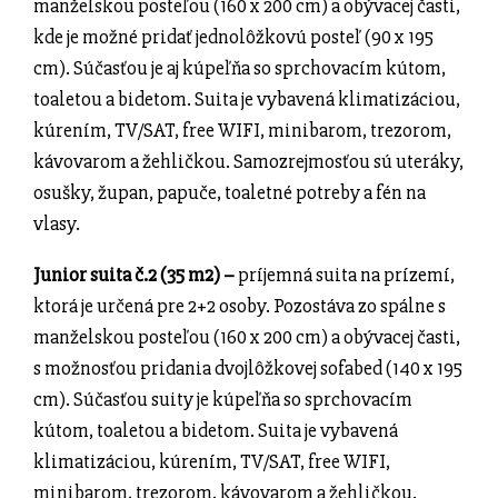
manželskou posteľou (160 x 200 cm) a obývacej časti,
kde je možné pridať jednolôžkovú posteľ (90 x 195
cm). Súčasťou je aj kúpeľňa so sprchovacím kútom,
toaletou a bidetom. Suita je vybavená klimatizáciou,
kúrením, TV/SAT, free WIFI, minibarom, trezorom,
kávovarom a žehličkou. Samozrejmosťou sú uteráky,
osušky, župan, papuče, toaletné potreby a fén na
vlasy.
Junior suita č.2 (35 m2) –
príjemná suita na prízemí,
ktorá je určená pre 2+2 osoby. Pozostáva zo spálne s
manželskou posteľou (160 x 200 cm) a obývacej časti,
s možnosťou pridania dvojlôžkovej sofabed (140 x 195
cm). Súčasťou suity je kúpeľňa so sprchovacím
kútom, toaletou a bidetom. Suita je vybavená
klimatizáciou, kúrením, TV/SAT, free WIFI,
minibarom, trezorom, kávovarom a žehličkou.