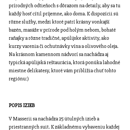
prírodných odtieňoch s dôrazom na detaily, aby sa tu
každý hosť cítil príjemne, ako doma. K dispozícii sú
rôzne služby, medzi ktoré patrí krásny vonkajší
bazén, masáže v prírode pod holým nebom, bohaté
raňajky a rôzne tradičné, apúlijske aktivity, ako
kurzy varenia či ochutnávky vína a olivového oleja.
Na krásnom kamennom nádvorí sa nachádza aj
typická apúlijská reštaurácia, ktorá ponúka lahodné
miestne delikatesy, ktoré vám priblížia chuť tohto
regiónu:)
POPIS IZIEB
V Masserii sa nachádza 25 útulných izieb a
priestranných suit. K základnému vybaveniu každej