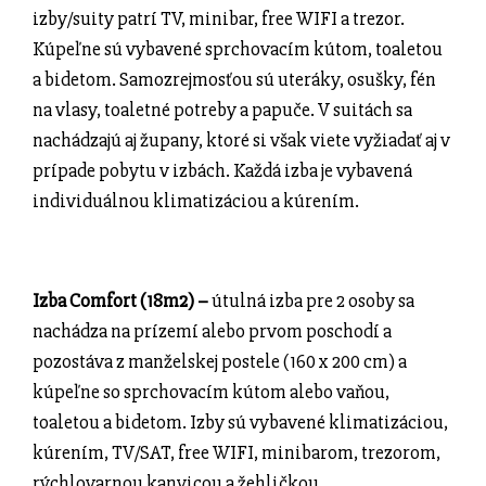
izby/suity patrí TV, minibar, free WIFI a trezor.
Kúpeľne sú vybavené sprchovacím kútom, toaletou
a bidetom. Samozrejmosťou sú uteráky, osušky, fén
na vlasy, toaletné potreby a papuče. V suitách sa
nachádzajú aj župany, ktoré si však viete vyžiadať aj v
prípade pobytu v izbách. Každá izba je vybavená
individuálnou klimatizáciou a kúrením.
Izba Comfort (18m2) –
útulná izba pre 2 osoby sa
nachádza na prízemí alebo prvom poschodí a
pozostáva z manželskej postele (160 x 200 cm) a
kúpeľne so sprchovacím kútom alebo vaňou,
toaletou a bidetom. Izby sú vybavené klimatizáciou,
kúrením, TV/SAT, free WIFI, minibarom, trezorom,
rýchlovarnou kanvicou a žehličkou.