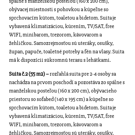
spálne s manželskou posteľou (160 x 200 cm),
obývacej miestnosti s pohovkou a kúpeľne so
sprchovacím kútom, toaletou a bidetom.
Suita je
vybavená klimatizáciou, kúrením, TV/SAT, free
WIFI, minibarom, trezorom, kávovarom a
žehličkou. Samozrejmosťou sú uteráky, osušky,
župan, papuče, toaletné potreby a fén na vlasy.
Suita
má k dispozícii súkromnú terasu s lehátkami.
Suita č.2 (55 m2) –
rozľahlá suita pre 2-4 osoby sa
nachádza na prvom poschodí a pozostáva zo spálne s
manželskou posteľou (160 x 200 cm), obývacieho
priestoru so sofabed (140 x 195 cm) a
kúpeľne so
sprchovacím kútom, toaletou a bidetom.
Suita je
vybavená klimatizáciou, kúrením, TV/SAT, free
WIFI, minibarom, trezorom, kávovarom a
žehličkou. Samozrejmosťou sú uteráky, osušky,