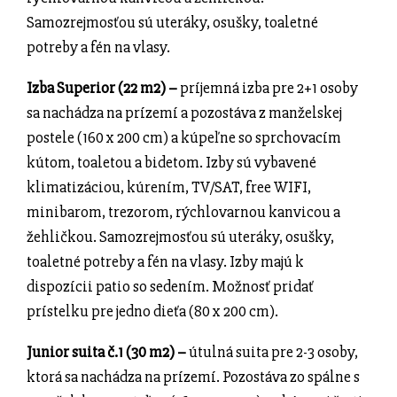
Samozrejmosťou sú uteráky, osušky, toaletné
potreby a fén na vlasy
.
Izba Superior (22 m2) –
príjemná izba pre 2+1 osoby
sa nachádza na prízemí a pozostáva z manželskej
postele (160 x 200 cm) a kúpeľne so sprchovacím
kútom, toaletou a bidetom. Izby sú vybavené
klimatizáciou, kúrením, TV/SAT, free WIFI,
minibarom, trezorom, rýchlovarnou kanvicou a
žehličkou. Samozrejmosťou sú uteráky, osušky,
toaletné potreby a fén na vlasy. Izby majú k
dispozícii patio so sedením. Možnosť pridať
prístelku pre jedno dieťa (80 x 200 cm).
Junior suita č.1 (30 m2) –
útulná suita pre 2-3 osoby,
ktorá sa nachádza na prízemí. Pozostáva zo spálne s